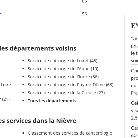
65
e
56
E
"Je
pos
 des départements voisins
le 
Service de chirurgie du Loiret (45)
soi
Service de chirurgie de l'Aube (10)
Chr
Service de chirurgie de l'Indre (36)
pro
Service de chirurgie du Puy-de-Dôme (63)
qu'
Service de chirurgie de la Creuse (23)
Fr
Côte-d'Or (21)
Tous les départements
Cet
vis
2,5
s services dans la Nièvre
Cac
Classement des services de cancérologie
60 