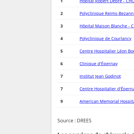
1
Hôpital Robert Debré - CH
2
Polyclinique Reims-Bezann
3
Hôpital Maison Blanche - 
4
Polyclinique de Courlancy
5
Centre Hospitalier Léon Bo
6
Clinique d'Épernay
7
Institut Jean Godinot
7
Centre Hospitalier d'Épern
9
American Memorial Hospit
Source : DREES