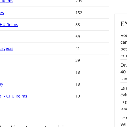
U Reims
299
es
152
E
CHU Reims
83
Vou
69
cam
urgeois
41
pet
cru
39
Dr 
18
40 
san
ay
18
Le 
évi
al - CHU Reims
10
la 
tou
Le 
Win