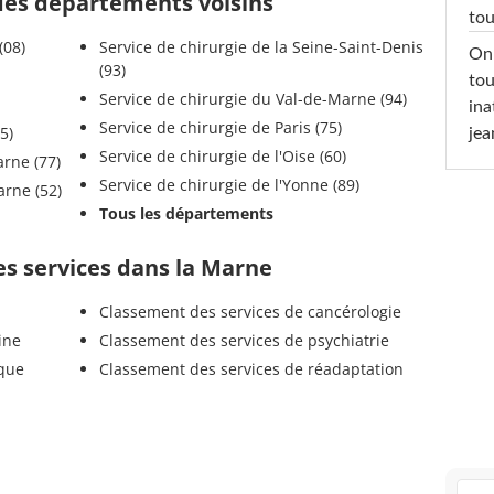
 des départements voisins
tou
ennes (08)
Service de chirurgie de la Seine-Saint-Denis
On 
(93)
tou
Service de chirurgie du Val-de-Marne (94)
ina
Service de chirurgie de Paris (75)
se (55)
jea
Service de chirurgie de l'Oise (60)
eine-et-Marne (77)
Service de chirurgie de l'Yonne (89)
e la Haute-Marne (52)
Tous les départements
es services dans la Marne
Classement des services de cancérologie
ine
Classement des services de psychiatrie
ique
Classement des services de réadaptation