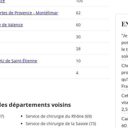
nce
105
rtes de Provence - Montélimar
62
E
e de Valence
60
"Je
30
pos
28
le 
soi
HU de Saint-Étienne
10
Chr
4
pro
qu'
Fr
Cet
vis
 des départements voisins
2,5
07)
Service de chirurgie du Rhône (69)
Cac
Service de chirurgie de la Savoie (73)
60 