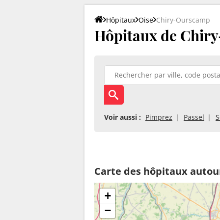
Hôpitaux
Oise
Chiry-Ourscamp
Hôpitaux de Chir
Voir aussi :
Pimprez
Passel
S
Carte des hôpitaux auto
+
−