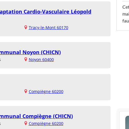
Cet
aptation Cardio-Vasculaire Léopold
mai
fau
Tracy-le-Mont 60170
communal Noyon (CHICN)
s
Noyon 60400
Compiègne 60200
communal Compiègne (CHICN)
s
Compiègne 60200