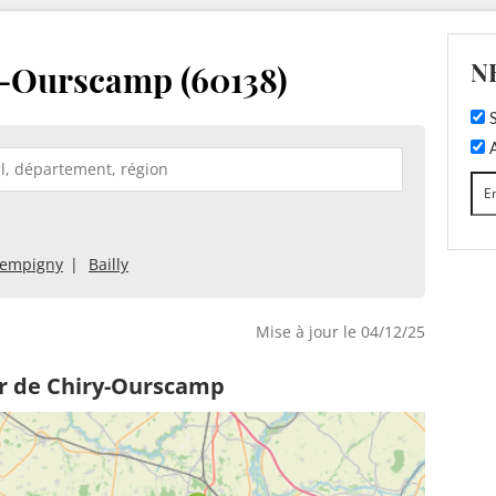
N
y-Ourscamp (60138)
S
A
empigny
Bailly
Mise à jour le 04/12/25
ur de Chiry-Ourscamp