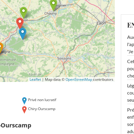
E
Au
l'a
"Je
Cet
pou
che
Leaflet
|
Map data ©
OpenStreetMap
contributors
Lég
cou
Privé non lucratif
seu
Chiry-Ourscamp
Pré
enf
y-Ourscamp
sor
adu