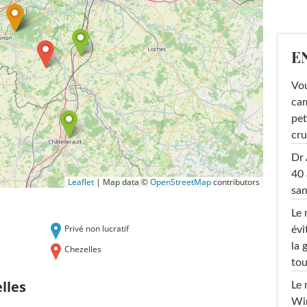
E
Vou
cam
pet
cru
Dr 
40 
Leaflet
|
Map data ©
OpenStreetMap
contributors
san
Le 
Privé non lucratif
évi
la 
Chezelles
tou
lles
Le 
Win