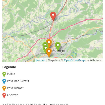
Leaflet
|
Map data ©
OpenStreetMap
contributors
Légende
Public
Privé non lucratif
Privé lucratif
Chevroz