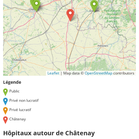
Leaflet
|
Map data ©
OpenStreetMap
contributors
Légende
Public
Privé non lucratif
Privé lucratif
Châtenay
Hôpitaux autour de Châtenay