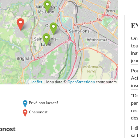
E
On 
tou
ina
jea
Pou
Act
Leaflet
|
Map data ©
OpenStreetMap
contributors
ins
"De
Privé non lucratif
par
res
Chaponost
des
onost
Hél
sa 