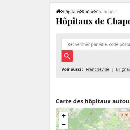
Hôpitaux
Rhône
Chaponost
Hôpitaux de Chapo
Voir aussi :
Francheville
Brigna
Carte des hôpitaux autou
+
−