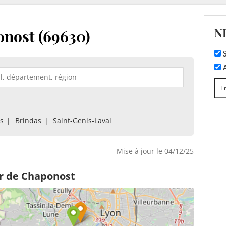
N
nost (69630)
S
A
is
Brindas
Saint-Genis-Laval
Mise à jour le 04/12/25
r de Chaponost