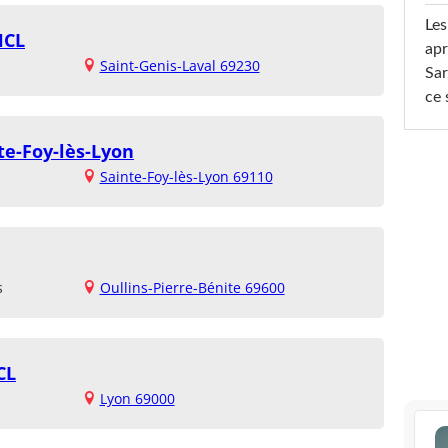
Les
HCL
apr
Saint-Genis-Laval 69230
Sar
ce 
te-Foy-lès-Lyon
Sainte-Foy-lès-Lyon 69110
s
Oullins-Pierre-Bénite 69600
CL
Lyon 69000