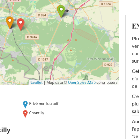
E
Plu
ver
eur
sur
Cet
d'u
Leaflet
|
Map data ©
OpenStreetMap
contributors
de 
C'e
Privé non lucratif
plu
sal
Chantilly
Au
illy
l'a
"Je