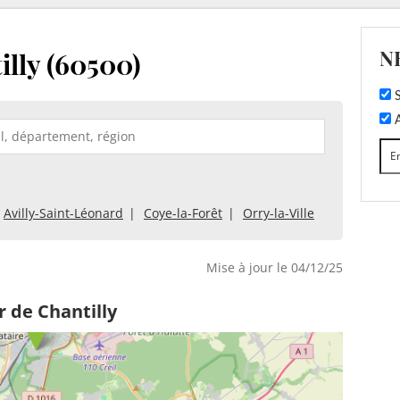
N
illy (60500)
S
A
Avilly-Saint-Léonard
Coye-la-Forêt
Orry-la-Ville
Mise à jour le 04/12/25
 de Chantilly