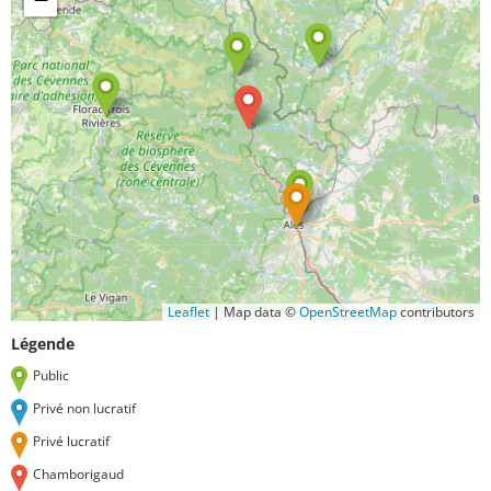
Leaflet
|
Map data ©
OpenStreetMap
contributors
Légende
Public
Privé non lucratif
Privé lucratif
Chamborigaud