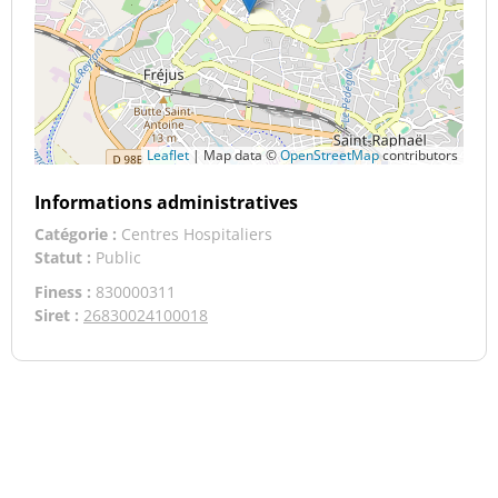
Leaflet
|
Map data ©
OpenStreetMap
contributors
Informations administratives
Catégorie :
Centres Hospitaliers
Statut :
Public
Finess :
830000311
Siret :
26830024100018