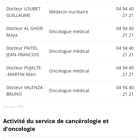
Frederic
21 21
Docteur LOUBET
04 94 40
Médecin nucléaire
Docteur
GUILLAUME
21 21
04 94 40
O'SULLIVAN
Médecin généraliste
21 21
GEFFERY JOHN
Docteur AL GHOR
04 94 40
Oncologue médical
Maya
21 21
Docteur OBER
04 94 40
Médecin généraliste
Gaëtan
21 21
Docteur PAITEL
04 94 40
Oncologue médical
JEAN-FRANCOIS
21 21
Docteur PINIER
04 94 40
Médecin généraliste
YVES
21 21
Docteur PUJALTE-
04 94 40
Oncologue médical
-MARTIN Marc
21 21
Docteur POTET
04 94 40
Médecin généraliste
Jean-Baptiste
21 21
Docteur VALENZA
04 94 40
Oncologue médical
BRUNO
21 21
Docteur RENARD
04 94 40
Médecin généraliste
Olivier
21 21
Source : ANS
Docteur RICHE
04 94 40
Activité du service de cancérologie et
Médecin généraliste
GISELLE
21 21
d'oncologie
Docteur SAPIN
04 94 40