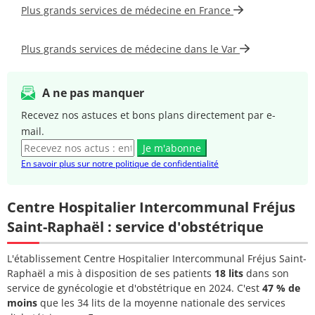
LAZOPULOS
hépatologue
21 21
Plus grands services de médecine en France
Cécilia
Docteur
Plus grands services de médecine dans le Var
Gastro-entérologue
04 94 40
RAKOTOARISOA
hépatologue
21 21
JOSEPH MARIE
A ne pas manquer
Docteur
04 94 40
Recevez nos astuces et bons plans directement par e-
BOUHRAOUA
Gériatre
21 21
mail.
Karima
Je m'abonne
En savoir plus sur notre politique de confidentialité
Docteur
DELAUNAY-
04 94 40
Gériatre
KAIDOMAR
21 21
Centre Hospitalier Intercommunal Fréjus
FRANCOISE
Saint-Raphaël : service d'obstétrique
Docteur DIEBOLD
04 94 40
Gériatre
FREDERIC
21 21
L'établissement Centre Hospitalier Intercommunal Fréjus Saint-
Raphaël a mis à disposition de ses patients
18 lits
dans son
Docteur
service de gynécologie et d'obstétrique en 2024. C'est
47 % de
04 94 40
MARTINEZ JEAN-
Gériatre
moins
que les 34 lits de la moyenne nationale des services
21 21
PHILIPPE