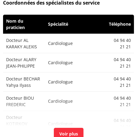
Coordonnées des spécialistes du service
Docteur ATAYA
Chirurgien viscéral et
04 94 40
JOSEPH
digestif
21 21
Nom du
Spécialité
Téléphone
praticien
Docteur AL
04 94 40
Cardiologue
KARAKY ALEXIS
21 21
Docteur ALARY
04 94 40
Cardiologue
JEAN-PHILIPPE
21 21
Docteur BECHAR
04 94 40
Cardiologue
Yahya Ilyass
21 21
Docteur BIOU
04 94 40
Cardiologue
FREDERIC
21 21
Docteur
04 94 40
KOTIRKOV
Cardiologue
21 21
KOSTADIN