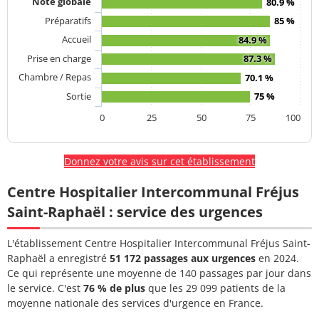
Note globale
80.9 %
Préparatifs
85 %
Accueil
84.9 %
Prise en charge
87.3 %
Chambre / Repas
70.1 %
Sortie
75 %
0
25
50
75
100
Donnez votre avis sur cet établissement
Centre Hospitalier Intercommunal Fréjus
Saint-Raphaël : service des urgences
L'établissement Centre Hospitalier Intercommunal Fréjus Saint-
Raphaël a enregistré
51 172 passages aux urgences
en 2024.
Ce qui représente une moyenne de 140 passages par jour dans
le service. C'est
76 % de plus
que les 29 099 patients de la
moyenne nationale des services d'urgence en France.