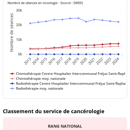
Médecin généraliste
Nombre de séances en oncologie - Source : DREES
KARINE
21 21
30k
Nombre de séances
Docteur TURKI
04 94 40
Médecin généraliste
YOUSRA
21 21
20k
Docteur
10k
VERGNES-
04 94 40
Médecin généraliste
BLANQUER
21 21
0k
PHILIPPE
2014
2024
2017
2020
2023
2015
2018
2021
2013
2016
2019
2022
Docteur
04 94 40
WAINSCHTEIN
Médecin généraliste
Chimiothérapie Centre Hospitalier Intercommunal Fréjus Saint-Raphaë
21 21
Sarah
Chimiothérapie moy. nationale
Radiothérapie Centre Hospitalier Intercommunal Fréjus Saint-Raphaël
Radiothérapie moy. nationale
Docteur
04 94 40
ABDENNEBI
Médecin réanimateur
21 21
Cyrine
Classement du service de cancérologie
Docteur CARCY-
04 94 40
HOMBREUX
Médecin réanimateur
21 21
RANG NATIONAL
Alexandra