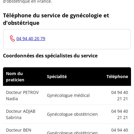
d'obstétrique en France.
Docteur PINELLI
04 94 40
Téléphone du service de gynécologie et
Gériatre
KARINE
21 21
d'obstétrique
Docteur AILLET
04 94 40
Médecin généraliste
CHARLOTTE
21 21
04 94 40 20 79
Docteur
Coordonnées des spécialistes du service
AUGUSTI-
04 94 40
Médecin généraliste
LECOMTE
21 21
AURELIE
Nom du
Spécialité
Téléphone
praticien
Docteur
04 94 40
Médecin généraliste
BEAURAIN Didier
21 21
Docteur PETROV
04 94 40
Gynécologue médical
Nadia
21 21
Docteur BRUN
04 94 40
RIGAUD Anne-
Médecin généraliste
21 21
Docteur ADJAB
04 94 40
Marie
Gynécologue obstétricien
Sabrina
21 21
Docteur CARLI-
04 94 40
Docteur BEN
04 94 40
DELABRE MARIE-
Médecin généraliste
Gynécologue obstétricien