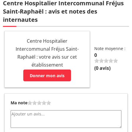
Centre Hospitalier Intercommunal Fréjus
Saint-Raphaël : avis et notes des
CAMUS
04 94 40
Psychologue
STEPHANIE
21 21
internautes
CASANOVA
04 94 40
Psychologue
LAURENT
21 21
Centre Hospitalier
04 94 40
Intercommunal Fréjus Saint-
Note moyenne :
CICION AUDREY
Psychologue
21 21
0
Raphaël : votre avis sur cet
établissement
DEVILLERS-
04 94 40
(
0
avis)
Psychologue
SAVATIER ANNE
21 21
Donner mon avis
DIEBOLD MARIE-
04 94 40
Psychologue
CEILE
21 21
Ma note
FOLIO
04 94 40
Psychologue
CHRISTELLE
21 21
04 94 40
GABILLET LINDA
Psychologue
21 21