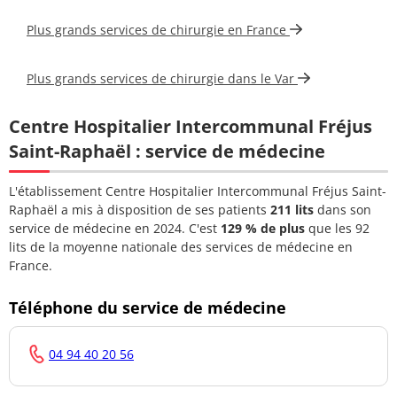
Docteur
Chirurgien orthopédiste
04 94 40
BARBASETTI DI
Plus grands services de chirurgie en France
et traumatologue
21 21
PRUN Nicola
Docteur
Plus grands services de chirurgie dans le Var
Chirurgien orthopédiste
04 94 40
CHIMIENTI
et traumatologue
21 21
STEFANO
Centre Hospitalier Intercommunal Fréjus
Saint-Raphaël : service de médecine
Docteur JUND
Chirurgien orthopédiste
04 94 40
STEPHANE
et traumatologue
21 21
L'établissement Centre Hospitalier Intercommunal Fréjus Saint-
Docteur
Raphaël a mis à disposition de ses patients
211 lits
dans son
Chirurgien orthopédiste
04 94 40
PIROVANO
service de médecine en 2024. C'est
129 % de plus
que les 92
et traumatologue
21 21
GABRIELE
lits de la moyenne nationale des services de médecine en
France.
Docteur VALLE
Chirurgien orthopédiste
04 94 40
Pablo
et traumatologue
21 21
Téléphone du service de médecine
Docteur
04 94 40
04 94 40 20 56
VANACORE
Chirurgien urologue
21 21
Davide