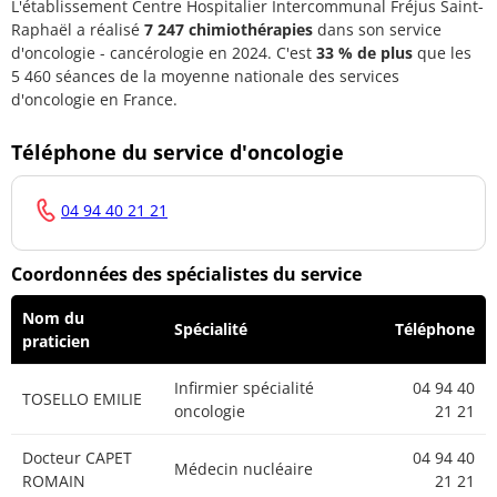
L'établissement Centre Hospitalier Intercommunal Fréjus Saint-
Docteur LEVY
04 94 40
Médecin généraliste
Raphaël a réalisé
7 247 chimiothérapies
dans son service
PATRICK
21 21
d'oncologie - cancérologie en 2024. C'est
33 % de plus
que les
5 460 séances de la moyenne nationale des services
Docteur
04 94 40
Médecin généraliste
d'oncologie en France.
MAAMAR FADEL
21 21
Téléphone du service d'oncologie
Docteur MASSE
04 94 40
Médecin généraliste
MELODIE
21 21
04 94 40 21 21
Docteur
04 94 40
MATYABO SUBI
Médecin généraliste
21 21
Bienvenu
Coordonnées des spécialistes du service
Docteur
Nom du
04 94 40
Spécialité
Téléphone
MONCHEAUX
Médecin généraliste
praticien
21 21
GABRIEL
Infirmier spécialité
04 94 40
TOSELLO EMILIE
Docteur NGUYEN
04 94 40
oncologie
21 21
Médecin généraliste
Sébastien
21 21
Docteur CAPET
04 94 40
Médecin nucléaire
Docteur NICOLAS
04 94 40
ROMAIN
21 21
Médecin généraliste