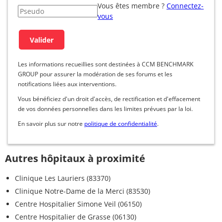
Vous êtes membre ?
Connectez-
GALLAND JEAN-
04 94 40
vous
Psychologue
MARC
21 21
GALLAND
04 94 40
Psychologue
GENEVIEVE
21 21
Les informations recueillies sont destinées à CCM BENCHMARK
GROUP pour assurer la modération de ses forums et les
GARCIA RUTY
04 94 40
Psychologue
notifications liées aux interventions.
Camille
21 21
Vous bénéficiez d'un droit d'accès, de rectification et d'effacement
GAROFALO
04 94 40
de vos données personnelles dans les limites prévues par la loi.
Psychologue
Thomas
21 21
En savoir plus sur notre
politique de confidentialité
.
04 94 40
HERMELIN SONIA
Psychologue
21 21
Autres hôpitaux à proximité
04 94 40
JARDINE ELODIE
Psychologue
Clinique Les Lauriers (83370)
21 21
Clinique Notre-Dame de la Merci (83530)
KHERBACHE
04 94 40
Centre Hospitalier Simone Veil (06150)
Psychologue
MERYL
21 21
Centre Hospitalier de Grasse (06130)