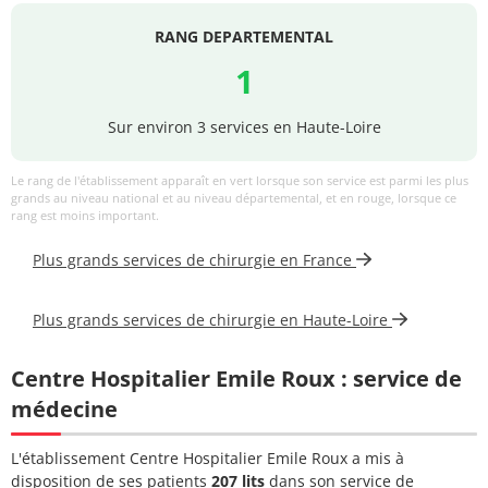
IBRAHIM
Chirurgien orthopédiste
04 71 04
RANG DEPARTEMENTAL
ALNACHIF ABDUL
et traumatologue
32 10
JABAR
1
Docteur
04 71 04
Sur environ 3 services en Haute-Loire
GUANDALINO
Chirurgien urologue
32 10
MARLENE
Le rang de l'établissement apparaît en vert lorsque son service est parmi les plus
grands au niveau national et au niveau départemental, et en rouge, lorsque ce
Docteur
rang est moins important.
LARGERON
04 71 04
Chirurgien urologue
JACQUES-
32 10
Plus grands services de chirurgie en France
PHILIPPE
Docteur
04 71 04
Plus grands services de chirurgie en Haute-Loire
Chirurgien vasculaire
DIELEMAN PAUL
32 10
Centre Hospitalier Emile Roux : service de
Professeur FILIP
04 71 04
Chirurgien vasculaire
médecine
Catalina
32 10
Docteur LAINE
04 71 04
L'établissement Centre Hospitalier Emile Roux a mis à
Chirurgien vasculaire
Xavier
32 10
disposition de ses patients
207 lits
dans son service de