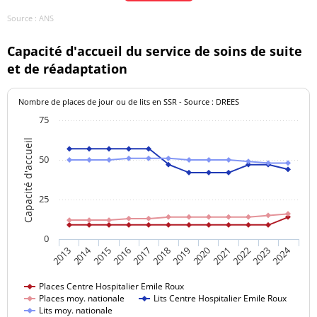
GAELLE
32 10
STEPHANIE
Kinésithérapeute
32 10
Source : ANS
Masseur-
04 71 04
BUSO MARIANNE
Capacité d'accueil du service de soins de suite
Kinésithérapeute
32 10
et de réadaptation
CAPITAINE
Masseur-
04 71 04
TROUVE ANNE-
Nombre de places de jour ou de lits en SSR - Source : DREES
Kinésithérapeute
32 10
LAURE
75
CHOMBEAU
Masseur-
04 71 04
Capacité d'accueil
CORENTINE
Kinésithérapeute
32 10
50
Masseur-
04 71 04
DEILHES FLAVIE
25
Kinésithérapeute
32 10
DESSALCES JEAN-
Masseur-
04 71 04
0
PIERRE
Kinésithérapeute
32 10
2014
2024
2017
2020
2023
2013
2016
2019
2022
2015
2018
2021
DOMENGE
Masseur-
04 71 04
Places Centre Hospitalier Emile Roux
PASCALE
Kinésithérapeute
32 10
Places moy. nationale
Lits Centre Hospitalier Emile Roux
Lits moy. nationale