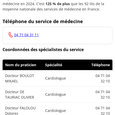
médecine en 2024. C'est
125 % de plus
que les 92 lits de la
Docteur BRUNA
Chirurgien viscéral et
04 71 04
moyenne nationale des services de médecine en France.
LUIS MATIAS
digestif
32 10
Téléphone du service de médecine
Docteur
Chirurgien viscéral et
04 71 04
HANNOUN
digestif
32 10
04 71 04 31 11
RACHID
Docteur
Chirurgien viscéral et
04 71 04
Coordonnées des spécialistes du service
KHACHAPURIDZE
digestif
32 10
Mamuka
Nom du praticien
Spécialité
Téléphone
Docteur LESCURE
Chirurgien viscéral et
04 71 04
GUY
digestif
32 10
Docteur BOULOT
04 71 04
Cardiologue
MIKAEL
32 10
Docteur SARKIS
Chirurgien viscéral et
04 71 04
ANTOUNE
digestif
32 10
Docteur DE
04 71 04
Cardiologue
TAURIAC OLIVIER
32 10
Docteur
04 71 04
POSTELNICU
Neurochirurgien
Docteur FALOLOU
04 71 04
32 10
Cardiologue
ADINA-IONELA
Dolores
32 10