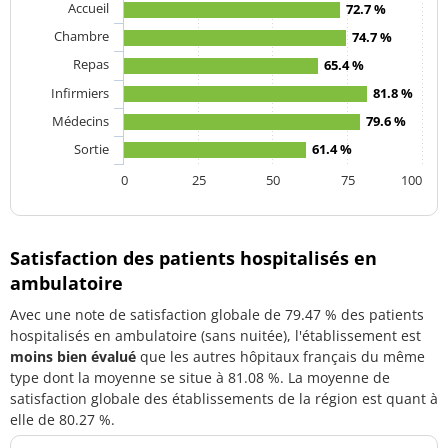
Accueil
72.7 %
Chambre
74.7 %
Repas
65.4 %
Infirmiers
81.8 %
Médecins
79.6 %
Sortie
61.4 %
0
25
50
75
100
Satisfaction des patients hospitalisés en
ambulatoire
Avec une note de satisfaction globale de 79.47 % des patients
hospitalisés en ambulatoire (sans nuitée), l'établissement est
moins bien évalué
que les autres hôpitaux français du même
type dont la moyenne se situe à 81.08 %. La moyenne de
satisfaction globale des établissements de la région est quant à
elle de 80.27 %.