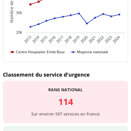
Nombre de patients
Docteur JADEAU
04 71 04
Urgentiste
Magali
32 10
30k
Docteur KWAKYE
04 71 04
AGYEMANG
Urgentiste
32 10
20k
Angelo Giordano
2014
2024
2017
2020
2023
2015
2018
2021
2013
2016
2019
2022
Docteur LEFAY
04 71 04
Urgentiste
Georges
32 10
Centre Hospitalier Emile Roux
Moyenne nationale
Docteur PIGEON
04 71 04
Urgentiste
Luc
32 10
Classement du service d'urgence
RANG NATIONAL
114
Sur environ 597 services en France