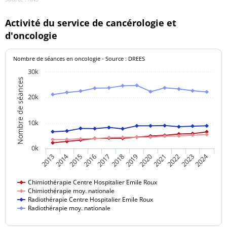
Docteur CHARTIER
04 71 04
Neurologue
Noémie
32 10
Activité du service de cancérologie et
d'oncologie
Docteur LESTRA
04 71 04
Neurologue
PAULINE
32 10
Nombre de séances en oncologie - Source : DREES
Docteur SIA MARY-
04 71 04
30k
Neurologue
Nombre de séances
ANGEL
32 10
20k
Docteur BARBU-
04 71 04
BADULESCU
Néphrologue
32 10
10k
VIORICA
Docteur BOUILLER
04 71 04
0k
Néphrologue
MARC
32 10
2014
2024
2017
2020
2023
2015
2018
2021
2013
2016
2019
2022
Docteur DUMOND
04 71 04
Néphrologue
Chimiothérapie Centre Hospitalier Emile Roux
Clément
32 10
Chimiothérapie moy. nationale
Radiothérapie Centre Hospitalier Emile Roux
Radiothérapie moy. nationale
Docteur EL
04 71 04
Néphrologue
KHOUDRI KARIMA
32 10