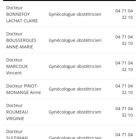
Docteur
Docteur
04 71 04
04 71 04
BONNEFOY
Gynécologue obstétricien
CHINCHILLA
Médecin généraliste
32 10
32 10
LACHAT CLAIRE
Victorine
Docteur
Docteur COLLIOT
04 71 04
04 71 04
Médecin généraliste
BOUSSEROLES
Gynécologue obstétricien
JOSSELIN
32 10
32 10
ANNE-MARIE
Docteur
04 71 04
Médecin généraliste
Docteur
COLOMBIER LOUIS
32 10
04 71 04
MARCOUX
Gynécologue obstétricien
32 10
Vincent
Docteur COTTIER
04 71 04
Médecin généraliste
Louise
32 10
Docteur PINOT-
04 71 04
Gynécologue obstétricien
MONANGE Anne
32 10
Docteur DELMAS
04 71 04
Médecin généraliste
THIERRY
32 10
Docteur
04 71 04
ROUMEAU
Gynécologue obstétricien
Docteur DOUVIZY
04 71 04
32 10
Médecin généraliste
VIRGINIE
ISABELLE
32 10
Docteur
Docteur
04 71 04
04 71 04
Médecin généraliste
SULEIMAN
Gynécologue obstétricien