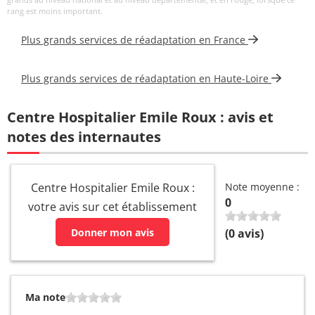
rang est moins important.
SOLIGNAC
04 71 04
Psychomotricien
NATHALIE
32 10
Plus grands services de réadaptation en France
Plus grands services de réadaptation en Haute-Loire
Centre Hospitalier Emile Roux : avis et
notes des internautes
Centre Hospitalier Emile Roux :
Note moyenne :
0
votre avis sur cet établissement
Donner mon avis
(
0
avis)
Ma note