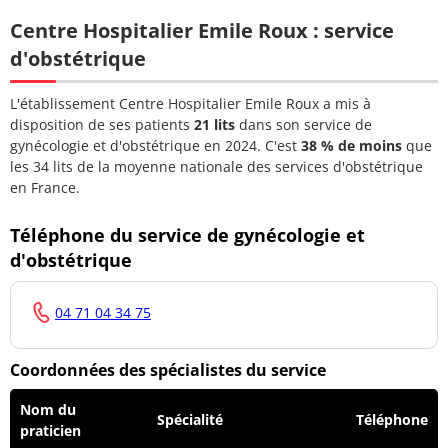
Centre Hospitalier Emile Roux : service
Docteur BOUDAREL
04 71 04
Médecin généraliste
d'obstétrique
Kevin
32 10
Docteur BRAEMER-
04 71 04
L'établissement Centre Hospitalier Emile Roux a mis à
Médecin généraliste
DUBUY FREDERIQUE
32 10
disposition de ses patients
21 lits
dans son service de
gynécologie et d'obstétrique en 2024. C'est
38 % de moins
que
Docteur BREYSSE
04 71 04
les 34 lits de la moyenne nationale des services d'obstétrique
Médecin généraliste
SERGE
32 10
en France.
Docteur BRIAT
04 71 04
Téléphone du service de gynécologie et
Médecin généraliste
DIDIER
32 10
d'obstétrique
Docteur CARME
04 71 04
Médecin généraliste
PHILIPPE
32 10
04 71 04 34 75
Docteur CHABANON
04 71 04
Médecin généraliste
Coordonnées des spécialistes du service
AUDREY
32 10
Nom du
Docteur CHATAING
04 71 04
Spécialité
Téléphone
Médecin généraliste
praticien
FRANCOIS
32 10