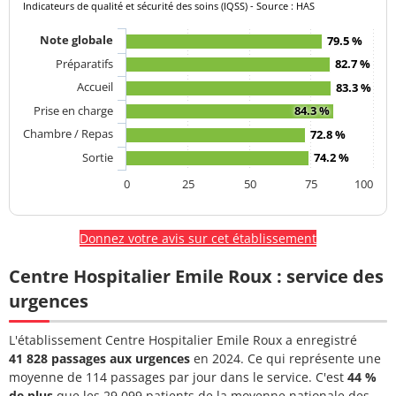
Indicateurs de qualité et sécurité des soins (IQSS) - Source : HAS
Note globale
79.5 %
Préparatifs
82.7 %
Accueil
83.3 %
Prise en charge
84.3 %
Chambre / Repas
72.8 %
Sortie
74.2 %
0
25
50
75
100
Donnez votre avis sur cet établissement
Centre Hospitalier Emile Roux : service des
urgences
L'établissement Centre Hospitalier Emile Roux a enregistré
41 828 passages aux urgences
en 2024. Ce qui représente une
moyenne de 114 passages par jour dans le service. C'est
44 %
de plus
que les 29 099 patients de la moyenne nationale des