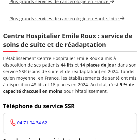
Plus grands services de cancérologie en France
Docteur HONG
04 71 04
Ophtalmologiste
DELPHINE
32 10
Plus grands services de cancérologie en Haute-Loire
Docteur NGUYEN
04 71 04
Ophtalmologiste
FREDERIC
32 10
Centre Hospitalier Emile Roux : service de
soins de suite et de réadaptation
Docteur CHUNG JAE
04 71 04
Pneumologue
CHEUL
32 10
L'établissement Centre Hospitalier Emile Roux a mis à
disposition de ses patients
44 lits
et
14 places de jour
dans son
Docteur VERGNOLLE
04 71 04
Pneumologue
service SSR (soins de suite et de réadaptation) en 2024. Tandis
FLORENCE
32 10
qu'en moyenne, en France, les établissements de santé ont mis
à disposition 48 lits et 16 places en 2024. Au total, c'est
9 % de
Docteur BACHER
04 71 04
Pédiatre
capacité d'accueil en moins
pour l'établissement.
CATHERINE
32 10
Docteur
Téléphone du service SSR
04 71 04
BERTEROTTIERE
Pédiatre
32 10
DOMINIQUE
04 71 04 34 62
Docteur
04 71 04
DEGUILLAUME
Pédiatre