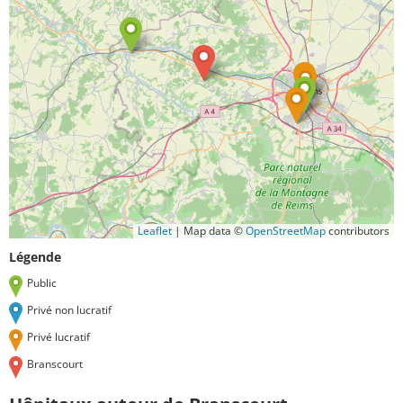
Leaflet
|
Map data ©
OpenStreetMap
contributors
Légende
Public
Privé non lucratif
Privé lucratif
Branscourt