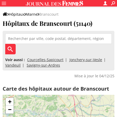
Hôpitaux
Marne
Branscourt
Hôpitaux de Branscourt (51140)
Voir aussi :
Courcelles-Sapicourt
Jonchery-sur-Vesle
Vandeuil
Savigny-sur-Ardres
Mise à jour le 04/12/25
Carte des hôpitaux autour de Branscourt
+
−