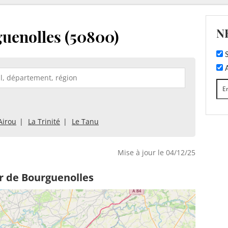
N
uenolles (50800)
S
A
Airou
La Trinité
Le Tanu
Mise à jour le 04/12/25
r de Bourguenolles