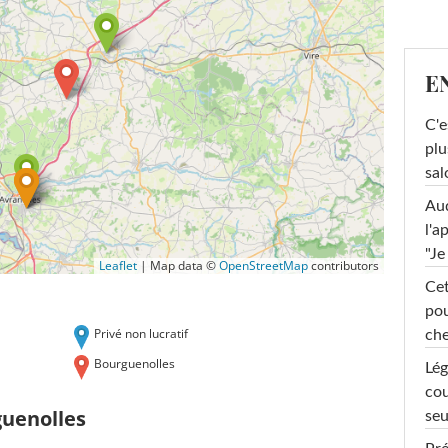
E
C'e
plu
sal
Au
l'a
"Je
Leaflet
|
Map data ©
OpenStreetMap
contributors
Cet
pou
Privé non lucratif
che
Bourguenolles
Lég
cou
guenolles
seu