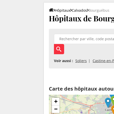
Hôpitaux
Calvados
Bourguébus
Hôpitaux de Bourg
Voir aussi :
Soliers
Castine-en-P
Carte des hôpitaux auto
+
−