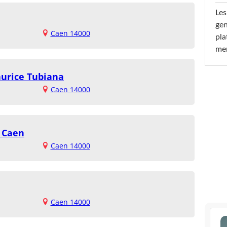
Les
gen
Caen 14000
pla
men
aurice Tubiana
Caen 14000
 Caen
Caen 14000
Caen 14000