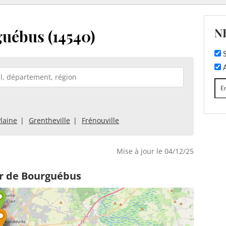
N
uébus (14540)
S
A
laine
Grentheville
Frénouville
Mise à jour le 04/12/25
ur de Bourguébus