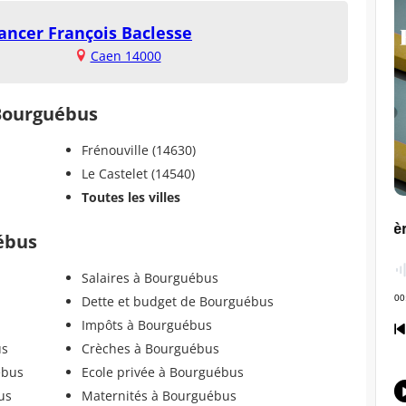
cancer François Baclesse
Caen 14000
 Bourguébus
Frénouville (14630)
Le Castelet (14540)
Toutes les villes
uébus
Salaires à Bourguébus
Dette et budget de Bourguébus
Impôts à Bourguébus
us
Crèches à Bourguébus
ébus
Ecole privée à Bourguébus
us
Maternités à Bourguébus