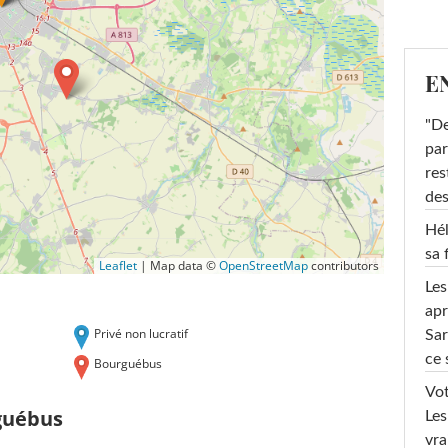
E
"De
par
res
des
Hél
sa 
Leaflet
|
Map data ©
OpenStreetMap
contributors
Les
apr
Privé non lucratif
Sar
ce 
Bourguébus
Vot
guébus
Les
vra