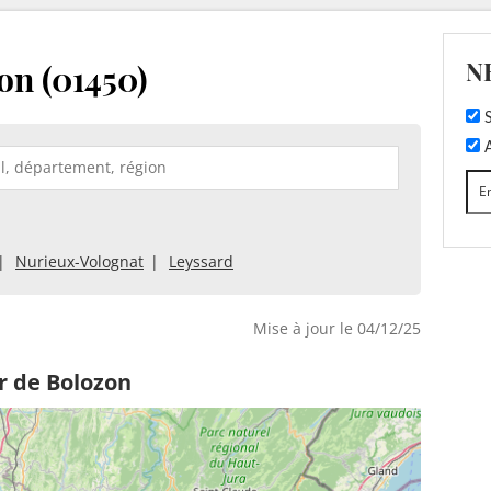
N
on (01450)
S
A
Nurieux-Volognat
Leyssard
Mise à jour le 04/12/25
r de Bolozon