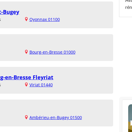
Ava
rén
t-Bugey
s
Oyonnax 01100
Bourg-en-Bresse 01000
g-en-Bresse Fleyriat
s
Viriat 01440
Ambérieu-en-Bugey 01500