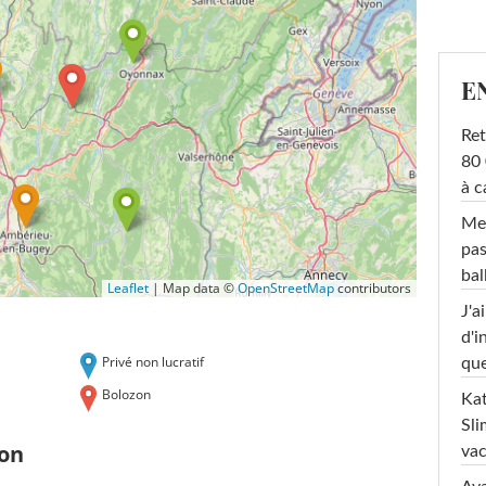
E
Ret
80 
à c
Mel
pas
ba
Leaflet
|
Map data ©
OpenStreetMap
contributors
J'a
d'i
Privé non lucratif
que
Bolozon
Kat
Sli
zon
va