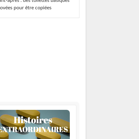
nt-après : des toilettes basiques
ovées pour être copiées