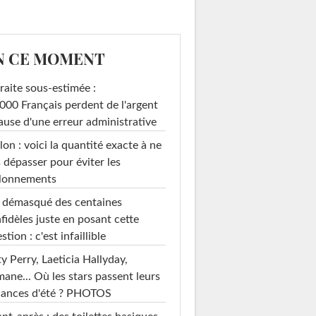
N CE MOMENT
raite sous-estimée :
000 Français perdent de l'argent
ause d'une erreur administrative
on : voici la quantité exacte à ne
 dépasser pour éviter les
llonnements
i démasqué des centaines
nfidèles juste en posant cette
stion : c'est infaillible
y Perry, Laeticia Hallyday,
mane... Où les stars passent leurs
cances d'été ? PHOTOS