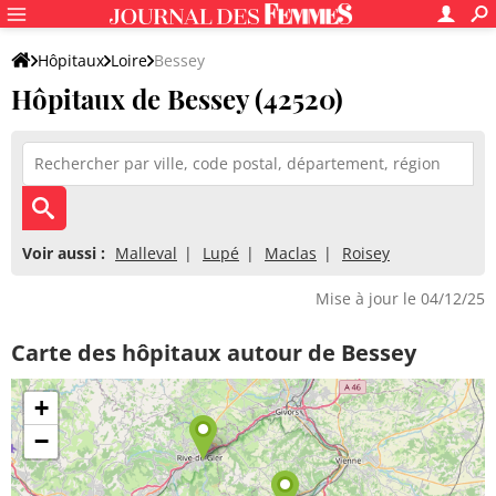
Hôpitaux
Loire
Bessey
Hôpitaux de Bessey (42520)
Voir aussi :
Malleval
Lupé
Maclas
Roisey
Mise à jour le 04/12/25
Carte des hôpitaux autour de Bessey
+
−