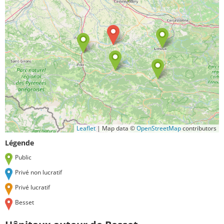
Leaflet
|
Map data ©
OpenStreetMap
contributors
Légende
Public
Privé non lucratif
Privé lucratif
Besset