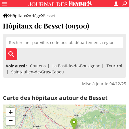
Hôpitaux
Ariège
Besset
Hôpitaux de Besset (09500)
Voir aussi :
Coutens
La Bastide-de-Bousignac
Tourtrol
Saint-Julien-de-Gras-Capou
Mise à jour le 04/12/25
Carte des hôpitaux autour de Besset
+
−