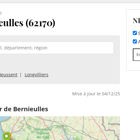
s
N
ulles (62170)
S
A
Beussent
Longvilliers
Mise à jour le 04/12/25
r de Bernieulles