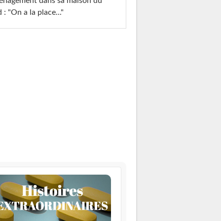
énagement dans sa maison du
 : "On a la place..."