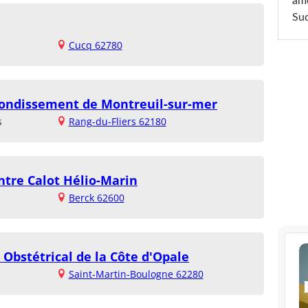
am
Sud
Cucq 62780
rrondissement de Montreuil-sur-mer
s
Rang-du-Fliers 62180
ntre Calot Hélio-Marin
Berck 62600
 Obstétrical de la Côte d'Opale
Saint-Martin-Boulogne 62280