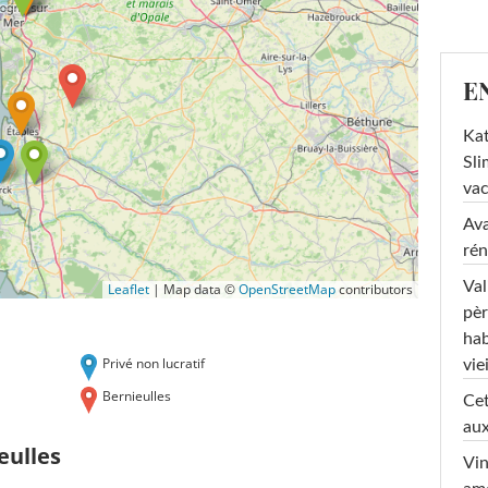
E
Kat
Sli
va
Ava
rén
Val
Leaflet
|
Map data ©
OpenStreetMap
contributors
pèr
hab
Privé non lucratif
viei
Bernieulles
Cet
aux
eulles
Vin