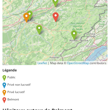
Leaflet
|
Map data ©
OpenStreetMap
contributors
Légende
Public
Privé non lucratif
Privé lucratif
Belmont