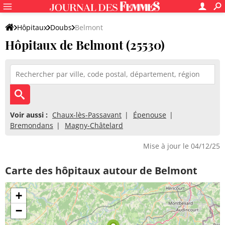
Hôpitaux
Doubs
Belmont
Hôpitaux de Belmont (25530)
Voir aussi :
Chaux-lès-Passavant
Épenouse
Bremondans
Magny-Châtelard
Mise à jour le 04/12/25
Carte des hôpitaux autour de Belmont
+
−