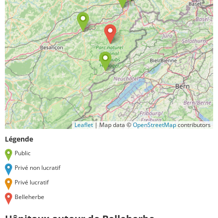
Leaflet
|
Map data ©
OpenStreetMap
contributors
Légende
Public
Privé non lucratif
Privé lucratif
Belleherbe