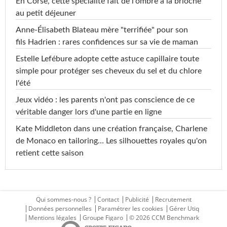
En Corse, cette spécialité fait de l'ombre à la brioche
au petit déjeuner
Anne-Élisabeth Blateau mère "terrifiée" pour son
fils Hadrien : rares confidences sur sa vie de maman
Estelle Lefébure adopte cette astuce capillaire toute
simple pour protéger ses cheveux du sel et du chlore
l'été
Jeux vidéo : les parents n'ont pas conscience de ce
véritable danger lors d'une partie en ligne
Kate Middleton dans une création française, Charlene
de Monaco en tailoring… Les silhouettes royales qu'on
retient cette saison
Qui sommes-nous ?
Contact
Publicité
Recrutement
Données personnelles
Paramétrer les cookies
Gérer Utiq
Mentions légales
Groupe Figaro
© 2026 CCM Benchmark