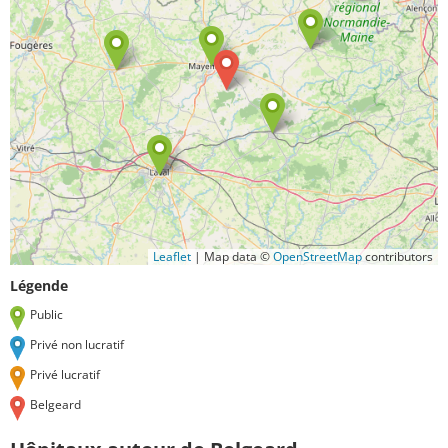
Leaflet
|
Map data ©
OpenStreetMap
contributors
Légende
Public
Privé non lucratif
Privé lucratif
Belgeard