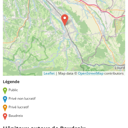
Leaflet
|
Map data ©
OpenStreetMap
contributors
Légende
Public
Privé non lucratif
Privé lucratif
Baudreix