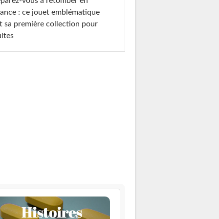
parez-vous à retomber en
ance : ce jouet emblématique
t sa première collection pour
ltes