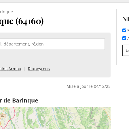
rinque
N
que (64160)
S
A
aint-Armou
Riupeyrous
Mise à jour le 04/12/25
r de Barinque