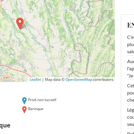
E
C'e
plu
sal
Au
l'a
"Je
Leaflet
|
Map data ©
OpenStreetMap
contributors
Cet
pou
Privé non lucratif
che
Barinque
Lég
cou
nque
seu