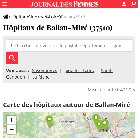
Hôpitaux
Indre-et-Loire
Ballan-Miré
Hôpitaux de Ballan-Miré (37510)
Voir aussi :
Savonnières
Joué-lès-Tours
Saint-
Genouph
La Riche
Mise à jour le 04/12/25
Carte des hôpitaux autour de Ballan-Miré
+
−