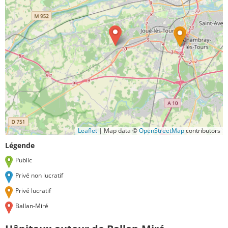
Leaflet
|
Map data ©
OpenStreetMap
contributors
Légende
Public
Privé non lucratif
Privé lucratif
Ballan-Miré