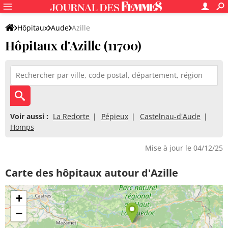
Hôpitaux
Aude
Azille
Hôpitaux d'Azille (11700)
Voir aussi :
La Redorte
Pépieux
Castelnau-d'Aude
Homps
Mise à jour le 04/12/25
Carte des hôpitaux autour d'Azille
+
−