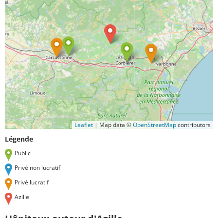
Leaflet
|
Map data ©
OpenStreetMap
contributors
Légende
Public
Privé non lucratif
Privé lucratif
Azille