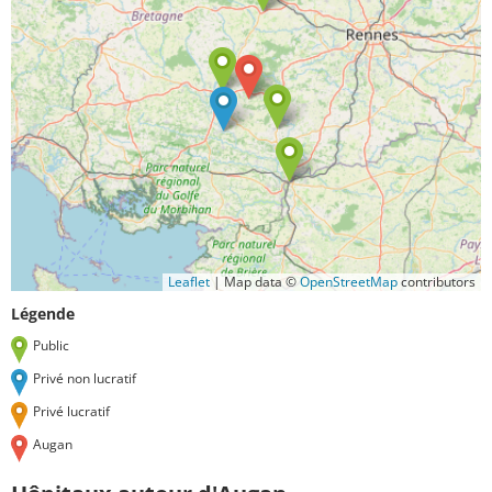
Leaflet
|
Map data ©
OpenStreetMap
contributors
Légende
Public
Privé non lucratif
Privé lucratif
Augan