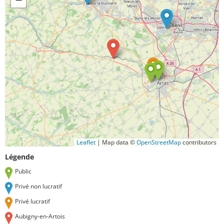
Leaflet
|
Map data ©
OpenStreetMap
contributors
Légende
Public
Privé non lucratif
Privé lucratif
Aubigny-en-Artois