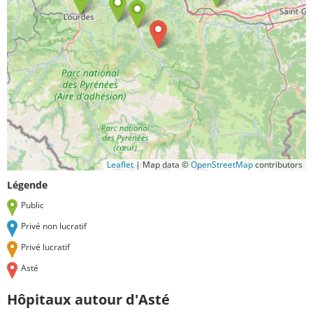
Leaflet
|
Map data ©
OpenStreetMap
contributors
Légende
Public
Privé non lucratif
Privé lucratif
Asté
Hôpitaux autour d'Asté