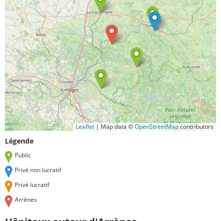
Leaflet
|
Map data ©
OpenStreetMap
contributors
Légende
Public
Privé non lucratif
Privé lucratif
Arrènes