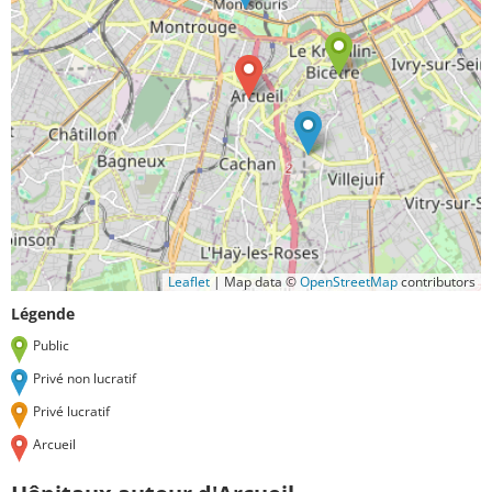
Leaflet
|
Map data ©
OpenStreetMap
contributors
Légende
Public
Privé non lucratif
Privé lucratif
Arcueil