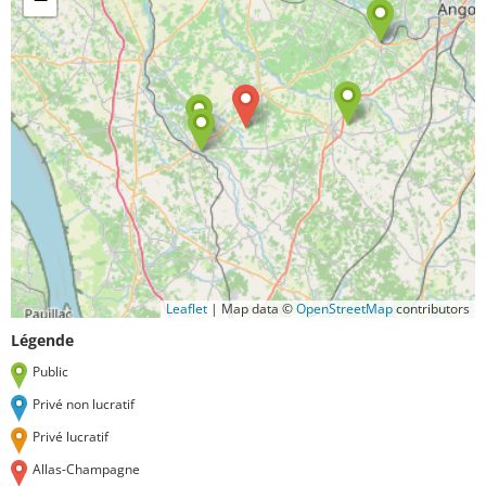
Leaflet
|
Map data ©
OpenStreetMap
contributors
Légende
Public
Privé non lucratif
Privé lucratif
Allas-Champagne