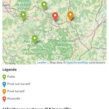
Leaflet
|
Map data ©
OpenStreetMap
contributors
Légende
Public
Privé non lucratif
Privé lucratif
Aizanville