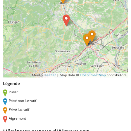
Leaflet
|
Map data ©
OpenStreetMap
contributors
Légende
Public
Privé non lucratif
Privé lucratif
Aigremont