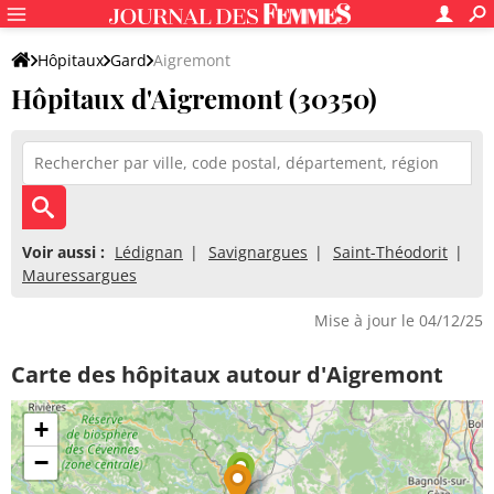
Hôpitaux
Gard
Aigremont
Hôpitaux d'Aigremont (30350)
Voir aussi :
Lédignan
Savignargues
Saint-Théodorit
Mauressargues
Mise à jour le 04/12/25
Carte des hôpitaux autour d'Aigremont
+
−