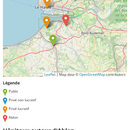
Leaflet
|
Map data ©
OpenStreetMap
contributors
Légende
Public
Privé non lucratif
Privé lucratif
Ablon