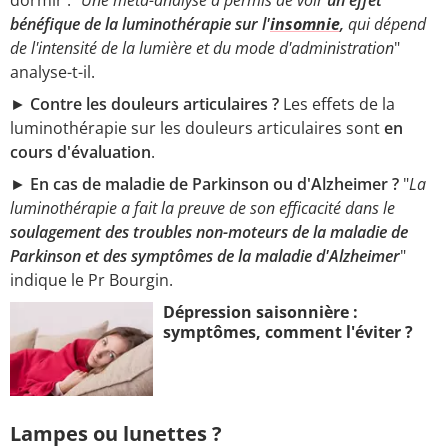
dormir : "
Une méta-analyse a permis de voir
un effet
bénéfique de la luminothérapie sur l'
insomnie
,
qui dépend
de l'intensité de la lumière et du mode d'administration
"
analyse-t-il.
►
Contre les douleurs articulaires ?
Les effets de la
luminothérapie sur les douleurs articulaires sont
en
cours d'évaluation
.
►
En cas de maladie de Parkinson ou d'Alzheimer ?
"
La
luminothérapie a fait la preuve de son efficacité dans le
soulagement des troubles non-moteurs de la maladie de
Parkinson et des symptômes de la maladie d'Alzheimer
"
indique le Pr Bourgin.
Dépression saisonnière :
symptômes, comment l'éviter ?
Lampes ou lunettes ?