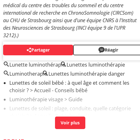
médical du centre des troubles du sommeil et du centre
international de recherche en ChronoSomnologie (CIRCSom)
au CHU de Strasbourg ainsi que d'une équipe CNRS à l'Institut
des Neurosciences de Strasbourg (INCI équipe 9 de l'UPR
3212).)
Partager
Réagir
AUTOUR DU MÊME SUJET
Lunette luminothérapie
Lunettes luminothérapie
Luminotherapie
Lunettes luminothérapie danger
Lunettes de soleil bébé : à quel âge et comment les
choisir ?
> Accueil - Conseils bébé
Luminothérapie visage
> Guide
Lunettes de soleil : plage, conduite, quelle catégorie
choisir ?
> Accueil - Ophtalmologie
À quoi servent les lunettes anti lumière bleue ?
>
Guide