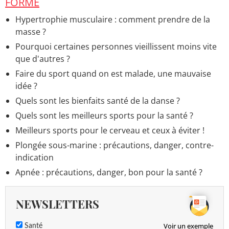
FORME
Meilleur masque luminothérapie
> Guide
Pourquoi le masque LED est l'accessoire anti-âge
Hypertrophie musculaire : comment prendre de la
dont on ne peut plus se passer ?
> Guide
masse ?
Pourquoi certaines personnes vieillissent moins vite
que d'autres ?
Faire du sport quand on est malade, une mauvaise
idée ?
Quels sont les bienfaits santé de la danse ?
Quels sont les meilleurs sports pour la santé ?
Meilleurs sports pour le cerveau et ceux à éviter !
Plongée sous-marine : précautions, danger, contre-
indication
Apnée : précautions, danger, bon pour la santé ?
NEWSLETTERS
Voir un exemple
Santé